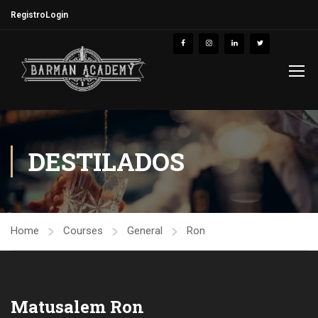
Registro
Login
DESTILADOS
Home
Courses
General
Ron
Matusalem Ron