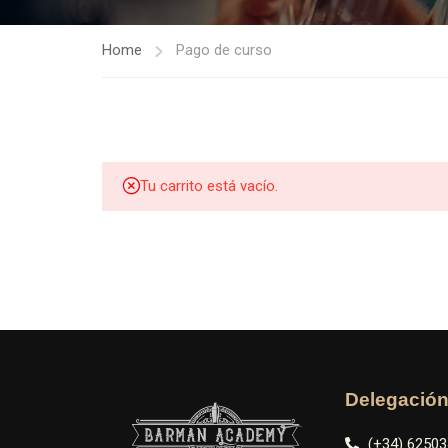
Home
Pago de curso
Tu carrito está vacío.
Delegació
(+34) 6250