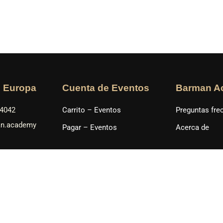
n Europa
Cuenta de Eventos
Barman A
34042
Carrito – Eventos
Preguntas fre
an.academy
Pagar – Eventos
Acerca de
 América
 104 7893
man.academy