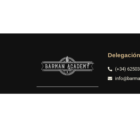
Delegació
(+34) 6250
info@barm
Delegación
(+52) 1 984
latam@bar