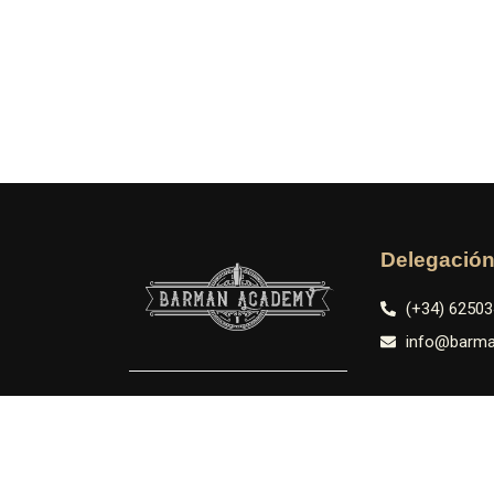
Delegació
(+34) 6250
info@barm
Delegación
(+52) 1 984