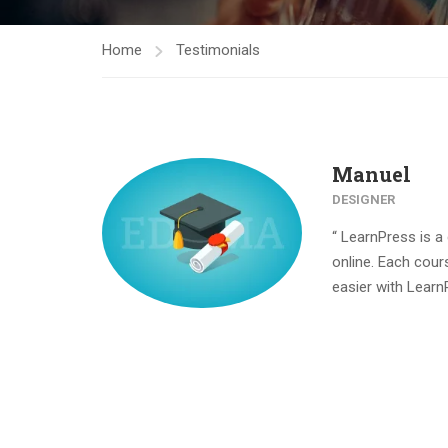
Home
Testimonials
Manuel
DESIGNER
“ LearnPress is 
online. Each cour
easier with Learn