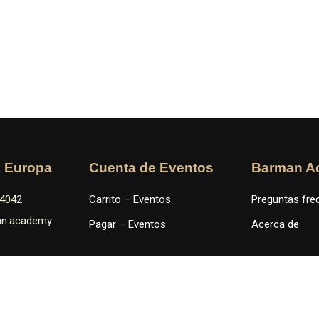
n Europa
Cuenta de Eventos
Barman A
34042
Carrito – Eventos
Preguntas fre
an.academy
Pagar – Eventos
Acerca de
 América
 104 7893