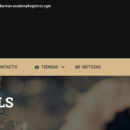
barman.academy
Registro
Login
ONTACTO
TIENDAS
NOTICIAS
LS