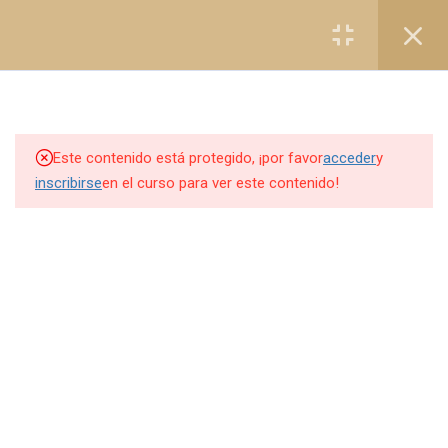
Registro
Login
3
HISTORIA DE MARIE
BRIZARD
Este contenido está protegido, ¡por favor
acceder
y
8
NORMATIVAS Y
inscribirse
en el curso para ver este contenido!
PROCESOS DE
FABRICACIÓN
7
HEROES
6
LIQUEURS D´EXCELENCE
1
LOS ESSENCES
1
SIROPES