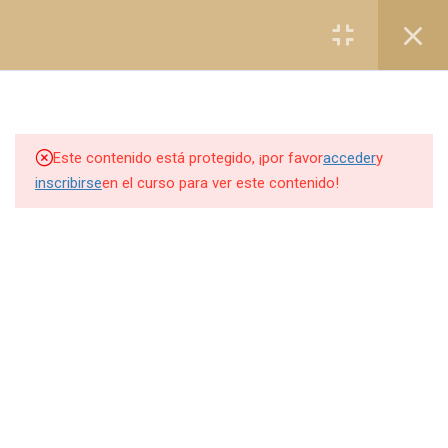
Registro
Login
1
CHAPTER I
1
CHAPTER II
Este contenido está protegido, ¡por favor
acceder
y
inscribirse
en el curso para ver este contenido!
1
CHAPTER III
1
CHAPTER IV
1
CHAPTER V
1
QUIZ
6.1
EXAMEN RON PROHIBIDO
CERTIFICACIÓN